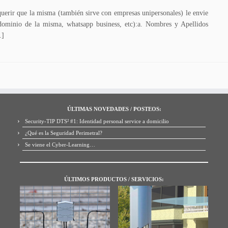
equerir que la misma (también sirve con empresas unipersonales) le envie
dominio de la misma, whatsapp business, etc):a. Nombres y Apellidos
…]
ÚLTIMAS NOVEDADES / POSTEOS:
Security-TIP DTS² #1: Identidad personal service a domicilio
¿Qué es la Seguridad Perimetral?
Se viene el Cyber-Learning…
ÚLTIMOS PRODUCTOS / SERVICIOS: