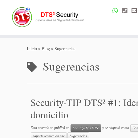
Saltar
al
Inicio
»
Blog
»
Sugerencias
contenido
Sugerencias
Security-TIP DTS² #1: Iden
domicilio
Esta entrada se publicó en
y se etiquetó como
Security-Tips DTS²
Con
soporte tecnico on site
Sugerencias