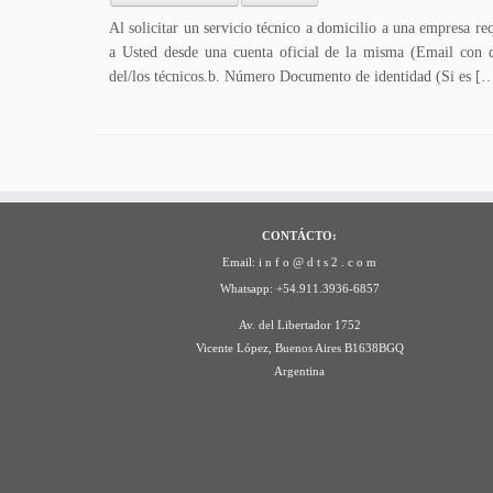
Al solicitar un servicio técnico a domicilio a una empresa r
a Usted desde una cuenta oficial de la misma (Email con 
del/los técnicos.b. Número Documento de identidad (Si es [
CONTÁCTO:
Email: i n f o @ d t s 2 . c o m
Whatsapp: +54.911.3936-6857
Av. del Libertador 1752
Vicente López
,
Buenos Aires
B1638BGQ
Argentina