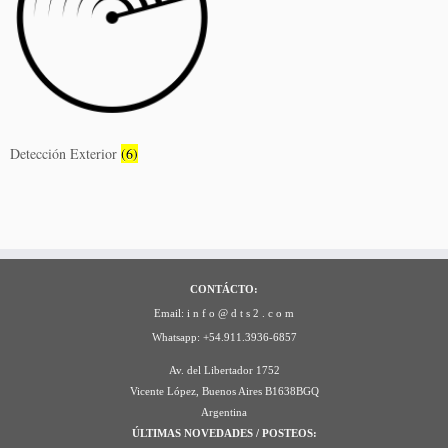
Detección Exterior
(6)
CONTÁCTO:
Email: i n f o @ d t s 2 . c o m
Whatsapp: +54.911.3936-6857
Av. del Libertador 1752
Vicente López
,
Buenos Aires
B1638BGQ
Argentina
ÚLTIMAS NOVEDADES / POSTEOS: