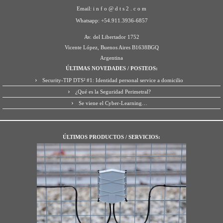
Email: i n f o @ d t s 2 . c o m
Whatsapp: +54.911.3936-6857
Av. del Libertador 1752
Vicente López
,
Buenos Aires
B1638BGQ
Argentina
ÚLTIMAS NOVEDADES / POSTEOS:
Security-TIP DTS² #1: Identidad personal service a domicilio
¿Qué es la Seguridad Perimetral?
Se viene el Cyber-Learning…
ÚLTIMOS PRODUCTOS / SERVICIOS: