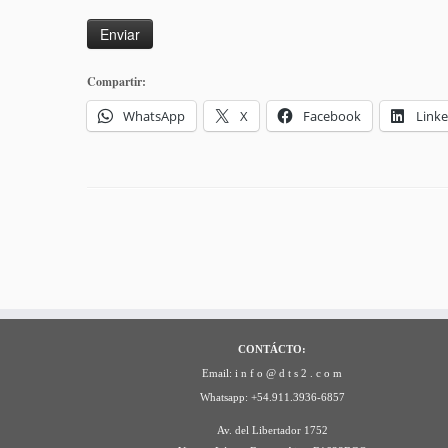
Compartir:
WhatsApp
X
Facebook
Link
CONTÁCTO:
Email: i n f o @ d t s 2 . c o m
Whatsapp: +54.911.3936-6857
Av. del Libertador 1752