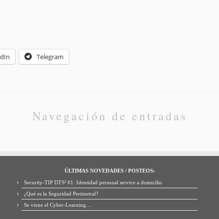
edIn
Telegram
Navegación de entradas
ÚLTIMAS NOVEDADES / POSTEOS:
Security-TIP DTS² #1: Identidad personal service a domicilio
¿Qué es la Seguridad Perimetral?
Se viene el Cyber-Learning…