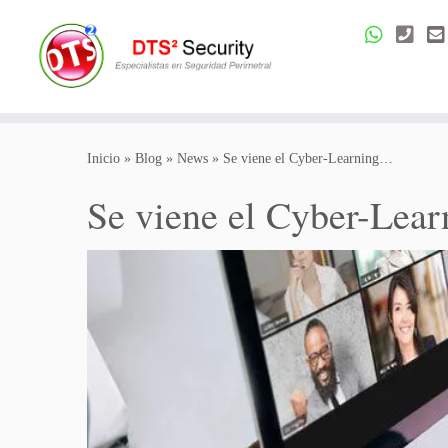
Saltar
al
Inicio
»
Blog
»
News
»
Se viene el Cyber-Learning…
contenido
Se viene el Cyber-Lea